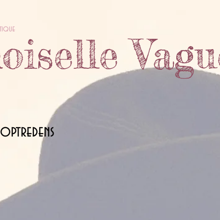
tique
iselle Vagu
 optredens