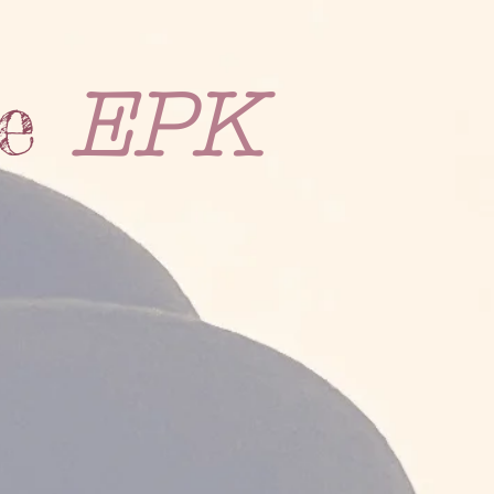
e
EPK