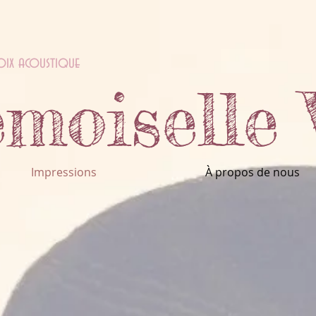
oix acoustique
moiselle 
Impressions
À propos de nous