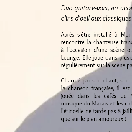
Duo
guitare-voix,​​ en a
clins d'oeil aux classiques
Après s'être installé à M
rencontre la chanteuse fra
à l'occasion d'une scène o
Lounge. Elle joue dans plusi
régulièrement sur la scène pa
Charmé par son chant, son 
la chanson française, il es
jouée dans les cafés de 
musique du Marais et les cab
l'étincelle ne tarde pas à jail
que sur le plan amoureux !