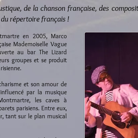
coustique, de la chanson française, des composi
 du répertoire français !​
ontmartre en 2005, Marco
nçaise Mademoiselle Vague
uverte au bar The Lizard
eurs groupes et se produit
risienne.
charisme et son amour de
t influencé par la musique
Montmartre, les caves à
arets parisiens. Entre eux,
lir, tant sur le plan musical